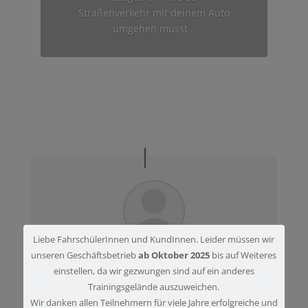
Straßenverkehr mit deinem Auto
umgehen musst ..
Liebe FahrschülerInnen und KundInnen. Leider müssen wir
unseren Geschäftsbetrieb
ab Oktober 2025
bis auf Weiteres
Ich habe noch nie eine Gefahrenbremsung
einstellen, da wir gezwungen sind auf ein anderes
machen müssen und war immer unsicher,
Trainingsgelände auszuweichen.
ob ich richtig reagiere, wenn es mal soweit
Wir danken allen Teilnehmern für viele Jahre erfolgreiche und
kommen sollte. Auf dem Übungsplatz