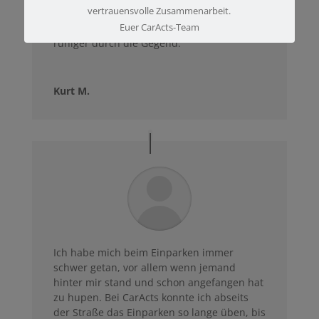
vertrauensvolle Zusammenarbeit.
konnte ich dies und vieles mehr
ausprobieren und fahre nun wesentlich
Euer CarActs-Team
ruhiger durch die Gegend.
Kurt M.
Ich habe mich beim Einparken immer
schwer getan, vor allem wenn jemand
hinter mir stand und schon angefangen hat
zu hupen. Bei CarActs konnte ich abseits
der Straße das Einparken so lange üben, bis